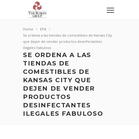
Home
EPA
Se ordena a las tiendas de comestibles de Kansas City
que dejen de vender productos desinfectantes
ilegales Fabuloso
SE ORDENA A LAS
TIENDAS DE
COMESTIBLES DE
KANSAS CITY QUE
DEJEN DE VENDER
PRODUCTOS
DESINFECTANTES
ILEGALES FABULOSO